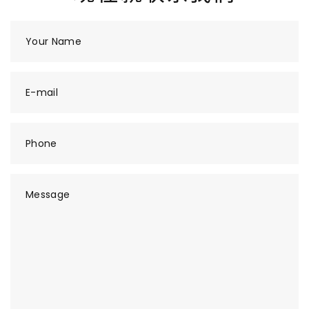
Your Name
E-mail
Phone
Message