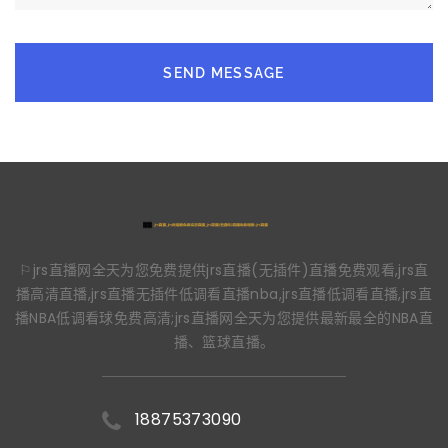
SEND MESSAGE
⚐jrs直播网全天为您免费提供jrs直播(无插件)直播免费观看,jrs直
播高清直播,jrs直播无插件低调看直播nba,jrs直播低调看直播,jrs直
播NBA低调看球免费高清;jrs直播网全天为您提供最新最全的NBA直
播、篮球直播。
18875373090