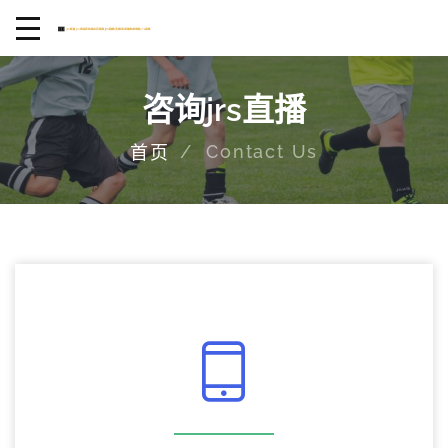
咨询jrs直播
Contact Us
首页