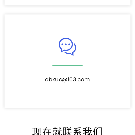
obkuc@163.com
现在就联系我们