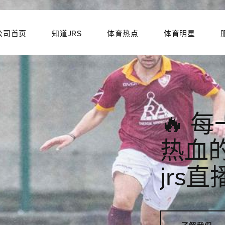
公司首页
知道JRS
体育热点
体育明星
🔥 
热血的
jrs