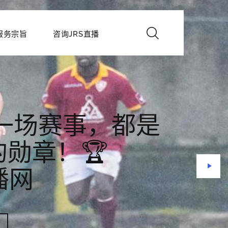
服务宗旨
咨询JRS直播
每一场赛事，都是
勋章！🏆
直播网